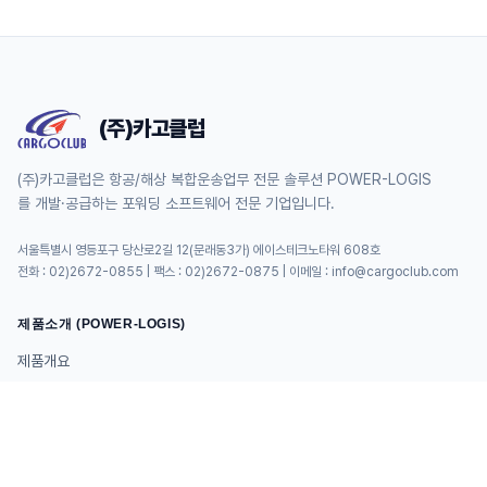
(주)카고클럽
(주)카고클럽은 항공/해상 복합운송업무 전문 솔루션 POWER-LOGIS
를 개발·공급하는 포워딩 소프트웨어 전문 기업입니다.
서울특별시 영등포구 당산로2길 12(문래동3가) 에이스테크노타워 608호
전화 : 02)2672-0855 | 팩스 : 02)2672-0875 | 이메일 : info@cargoclub.com
제품소개 (POWER-LOGIS)
제품개요
제품의 특장점
입출력자료 & 공유
가격표 & 제품 문의