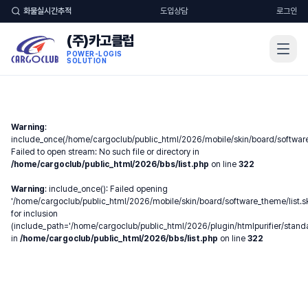
화물실시간추적
도입상담
로그인
(주)카고클럽
POWER-LOGIS
SOLUTION
Warning
:
include_once(/home/cargoclub/public_html/2026/mobile/skin/board/software_
Failed to open stream: No such file or directory in
/home/cargoclub/public_html/2026/bbs/list.php
on line
322
Warning
: include_once(): Failed opening
'/home/cargoclub/public_html/2026/mobile/skin/board/software_theme/list.sk
for inclusion
(include_path='/home/cargoclub/public_html/2026/plugin/htmlpurifier/standal
in
/home/cargoclub/public_html/2026/bbs/list.php
on line
322