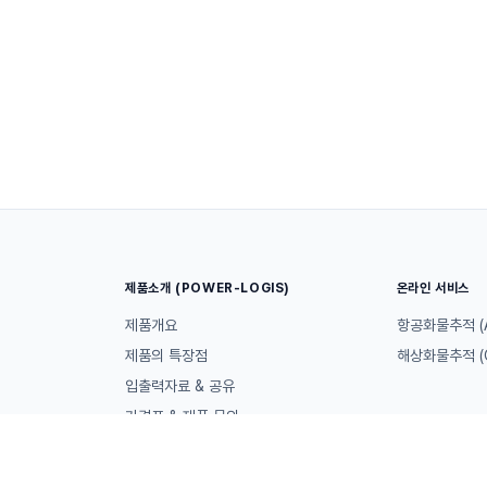
제품소개 (POWER-LOGIS)
온라인 서비스
제품개요
항공화물추적 (A
제품의 특장점
해상화물추적 (O
입출력자료 & 공유
가격표 & 제품 문의
.com