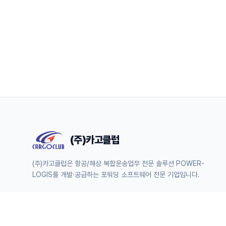
(주)카고클럽
(주)카고클럽은 항공/해상 복합운송업무 전문 솔루션 POWER-
LOGIS를 개발·공급하는 포워딩 소프트웨어 전문 기업입니다.
서울특별시 영등포구 당산로2길 12(문래동3가) 에이스테크노타워 608호
전화 : 02)2672-0855 | 팩스 : 02)2672-0875 | 이메일 : info@cargoclub